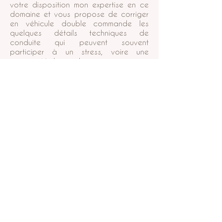
votre disposition mon expertise en ce
domaine et vous propose de corriger
en véhicule double commande les
quelques détails techniques de
conduite qui peuvent souvent
participer à un stress, voire une
incapacité de conduire.
C’est en partenariat et en tant que
salariée d’un établissement
d’enseignement à la conduite que je
vous propose dans un deuxième temps
une ou plusieurs séances en voiture, en
boîte manuelle ou en boîte
automatique.